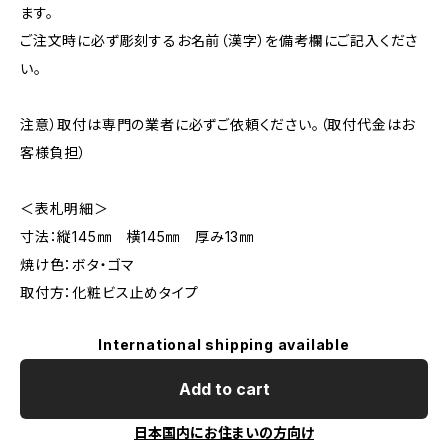
ます。
ご注文時に必ず彫刻するお名前（漢字）を備考欄にご記入くださ
い。
注意）取付は専門の業者に必ずご依頼ください。（取付代金はお
客様負担）
＜表札明細＞
寸法：縦145㎜ 横145㎜ 厚み13㎜
焼け色：ボタ・ゴマ
取付方：化粧ビス止めタイプ
International shipping available
Add to cart
日本国内にお住まいの方向け